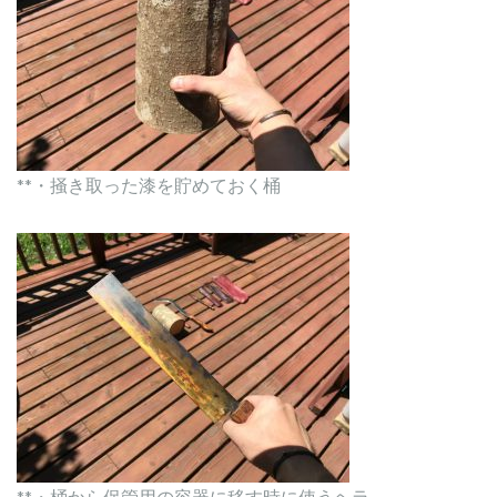
**・掻き取った漆を貯めておく桶
**・桶から保管用の容器に移す時に使うヘラ