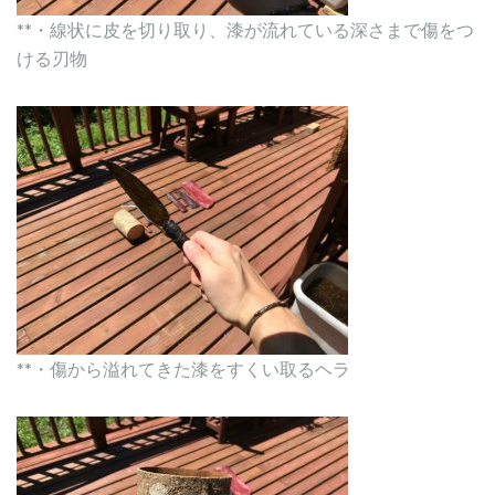
**・線状に皮を切り取り、漆が流れている深さまで傷をつ
ける刃物
**・傷から溢れてきた漆をすくい取るヘラ