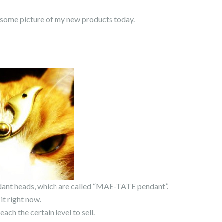
 some picture of my new products today.
dant heads, which are called “MAE-TATE pendant”.
 it right now.
each the certain level to sell.