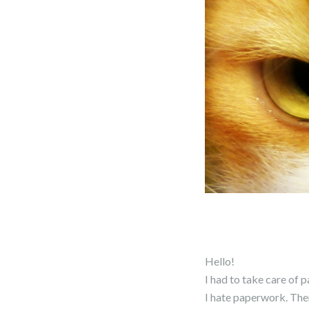
Hello!
I had to take care of 
I hate paperwork. Ther