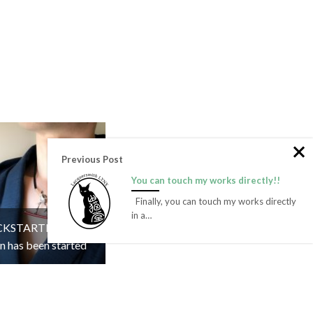
Previous Post
You can touch my works directly!!
Finally, you can touch my works directly
in a…
CKSTARTER
 has been started